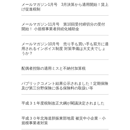
メールマガジン1月号 3月決算から適用開始！賃上
げ促進税制
メールマガジン11月号 第10回受付締切分の受付
開始！ 小規模事業者持続化補助金
メールマガジン10月号 売り手も買い手も双方に適
用されるインボイス制度 対策準備は大丈夫でしょ
うか？
配偶者控除の適用ミスと不納付加算税
パブリックコメント結果公示されました！定期保険
及び第三分野保険に係る保険料の取扱い等
平成３１年度税制改正大綱が閣議決定されました
平成３０年北海道胆振東部地震 被災中小企業・小
規模事業者対策