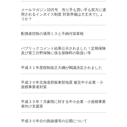
メールマガジン10月号 売り手も買い手も双方に適
用されるインボイス制度 対策準備は大丈夫でしょ
うか？
配偶者控除の適用ミスと不納付加算税
パブリックコメント結果公示されました！定期保険
及び第三分野保険に係る保険料の取扱い等
平成３１年度税制改正大綱が閣議決定されました
平成３０年北海道胆振東部地震 被災中小企業・小
規模事業者対策
平成３０年７月豪雨に対する中小企業・小規模事業
者向け支援策
平成３０年分の路線価等の公開について